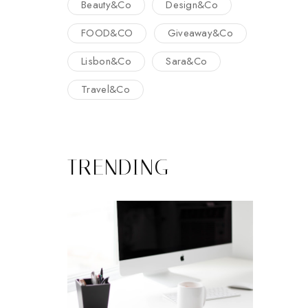
Beauty&Co
Design&Co
FOOD&CO
Giveaway&Co
Lisbon&Co
Sara&Co
Travel&Co
TRENDING