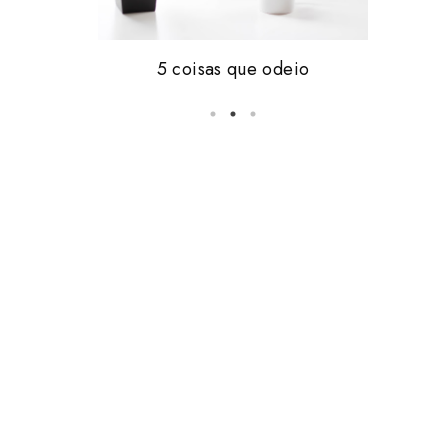
Friday, i'm in love #16
5 coisas que odeio
vale tudo.