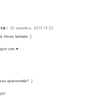
uca
25 setembro, 2013 19:32
da Nivea também :)
spot.com
♥
4
sou apaixonada!! :)
.pt/