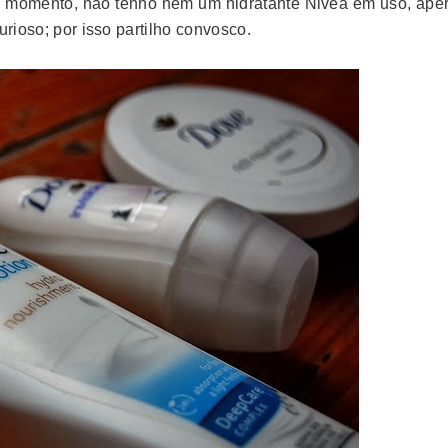
e momento, não tenho nem um hidratante Nivea em uso, aper
urioso; por isso partilho convosco.