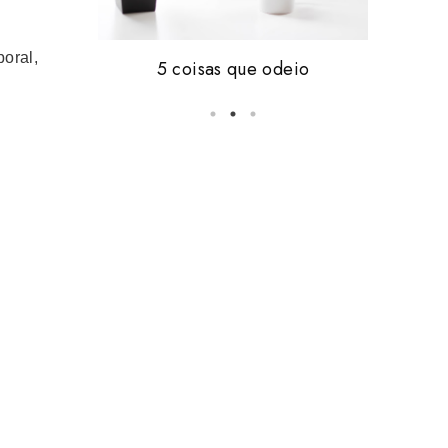
oral,
Friday, i'm in love #16
5 coisas que odeio
vale tudo.