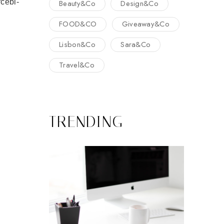
cebi-
Beauty&Co
Design&Co
FOOD&CO
Giveaway&Co
Lisbon&Co
Sara&Co
Travel&Co
TRENDING