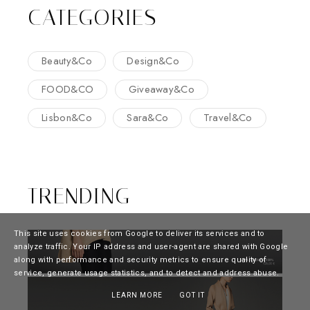
CATEGORIES
Beauty&Co
Design&Co
FOOD&CO
Giveaway&Co
Lisbon&Co
Sara&Co
Travel&Co
TRENDING
This site uses cookies from Google to deliver its services and to
analyze traffic. Your IP address and user-agent are shared with Google
along with performance and security metrics to ensure quality of
service, generate usage statistics, and to detect and address abuse.
LEARN MORE
GOT IT