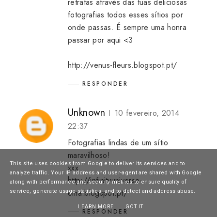
retratas através das tuas deliciosas
fotografias todos esses sítios por
onde passas. É sempre uma honra
passar por aqui <3
http://venus-fleurs.blogspot.pt/
RESPONDER
Unknown
10 fevereiro, 2014
22:37
Fotografias lindas de um sítio
maravilhoso!
This site uses cookies from Google to deliver its services and to
xxx
analyze traffic. Your IP address and user-agent are shared with Google
http://infinityuniverse-
along with performance and security metrics to ensure quality of
ema.blogspot.pt/
service, generate usage statistics, and to detect and address abuse.
LEARN MORE
GOT IT
RESPONDER