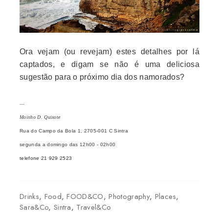
Ora vejam (ou revejam) estes detalhes por lá
captados, e digam se não é uma deliciosa
sugestão para o próximo dia dos namorados?
—
Moinho D. Quixote
Rua do Campo da Bola 1, 2705-001 C Sintra
segunda a domingo das 12h00 - 02h00
telefone 21 929 2523
Drinks
,
Food
,
FOOD&CO
,
Photography
,
Places
,
Sara&Co
,
Sintra
,
Travel&Co