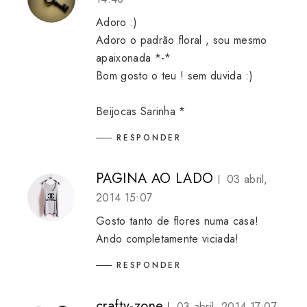
Adoro :)
Adoro o padrão floral , sou mesmo
apaixonada *-*
Bom gosto o teu ! sem duvida :)
Beijocas Sarinha *
RESPONDER
PAGINA AO LADO
03 abril,
2014 15:07
Gosto tanto de flores numa casa!
Ando completamente viciada!
RESPONDER
crafty-zone
03 abril, 2014 17:07