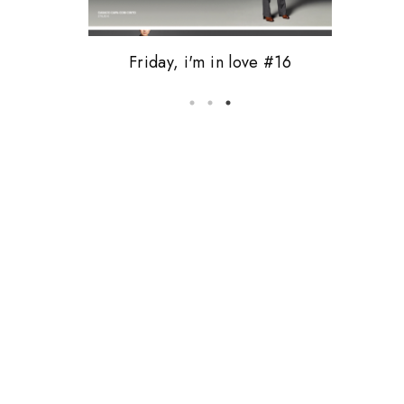
Friday, i'm in love #16
5 coisas que odeio
vale tudo.