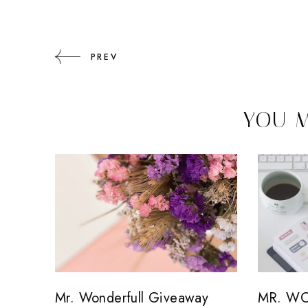
PREV
YOU M
Mr. Wonderfull Giveaway
MR. WO