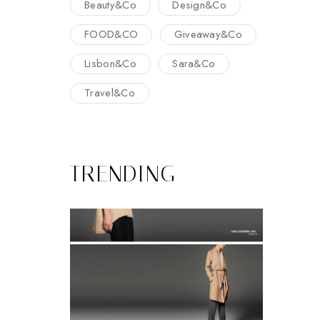
Beauty&Co
Design&Co
FOOD&CO
Giveaway&Co
Lisbon&Co
Sara&Co
Travel&Co
TRENDING