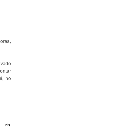
oras,
evado
ontar
i, no
T
PN