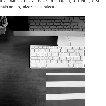
onvenhamos: dez anos fazem toda(aaa) a diferença. Senti
mais adulto, talvez mais intlectual.