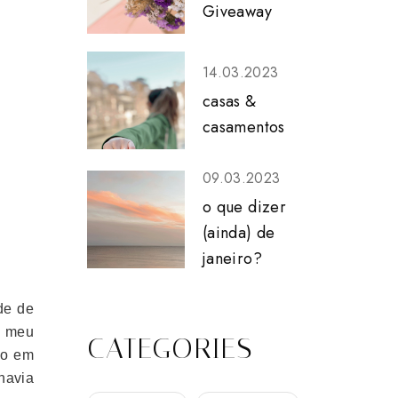
Giveaway
14.03.2023
casas &
casamentos
09.03.2023
o que dizer
(ainda) de
janeiro?
de de
o meu
CATEGORIES
do em
havia