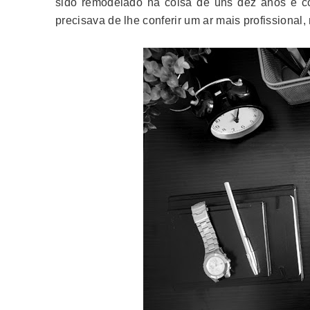
sido remodelado há coisa de uns dez anos e c
precisava de lhe conferir um ar mais profissional, 