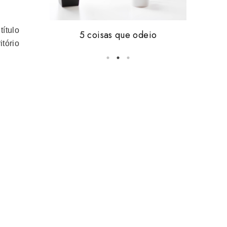
título
Friday, i'm in love #16
5 coisas que odeio
vale tudo.
itório