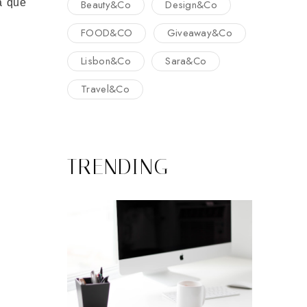
a que
Beauty&Co
Design&Co
FOOD&CO
Giveaway&Co
Lisbon&Co
Sara&Co
Travel&Co
TRENDING