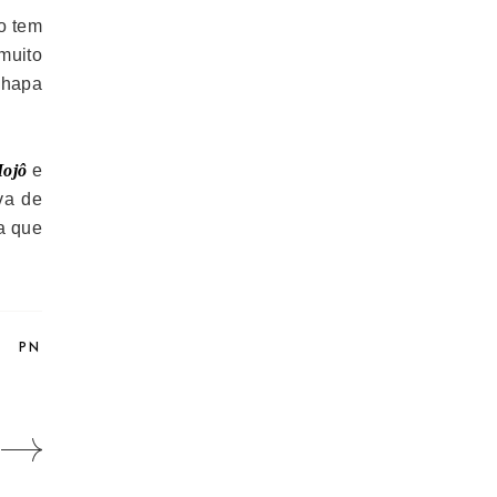
o tem
muito
chapa
ojô
e
va de
za que
T
PN