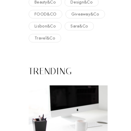
Beauty&Co
Design&Co
FOOD&CO
Giveaway&Co
Lisbon&Co
Sara&Co
Travel&Co
TRENDING