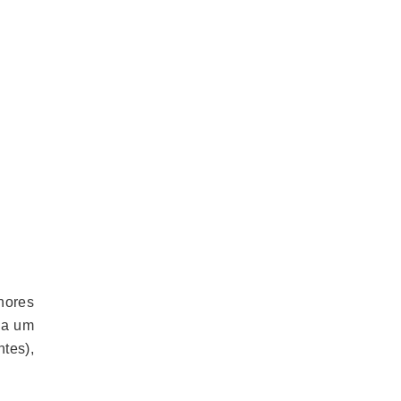
nores
da um
tes),