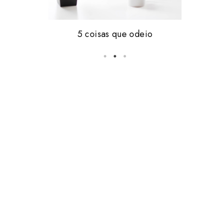
Friday, i'm in love #16
5 coisas que odeio
vale tudo.