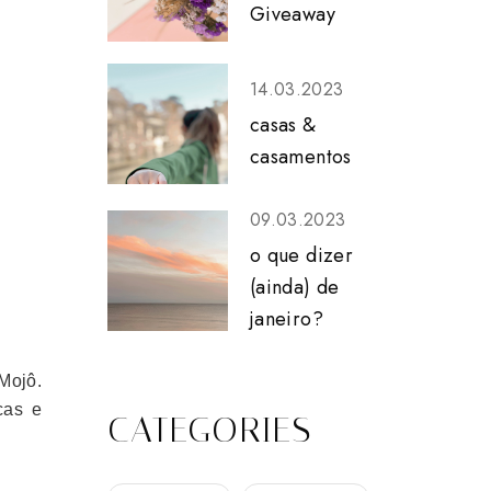
Giveaway
14.03.2023
casas &
casamentos
09.03.2023
o que dizer
(ainda) de
janeiro?
Mojô.
cas e
CATEGORIES