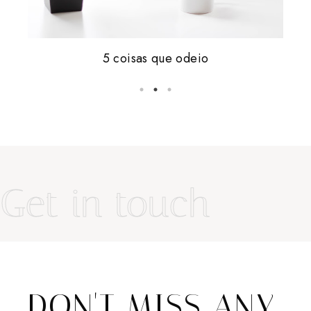
Friday, i'm in love #16
5 coisas que odeio
vale tudo.
Get in touch
DON'T MISS ANY