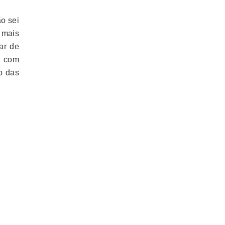
o sei
 mais
ar de
r com
o das