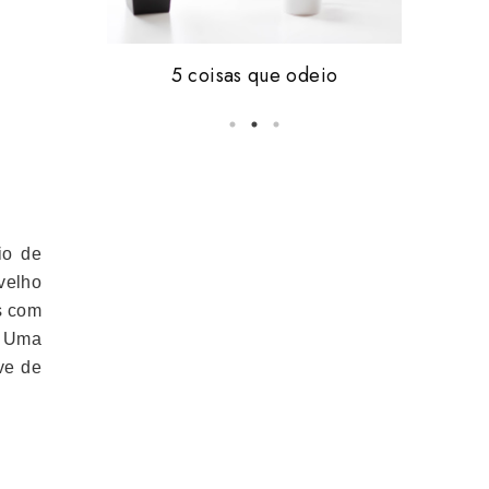
Friday, i'm in love #16
5 coisas que odeio
vale tudo.
io de
velho
és com
. Uma
ve de