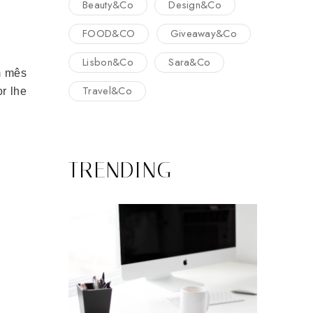
Beauty&Co
Design&Co
FOOD&CO
Giveaway&Co
Lisbon&Co
Sara&Co
m mês
Travel&Co
r lhe
TRENDING