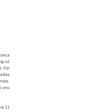
Nunca
og só
. Foi
etrás
mais.
o vou
ia 11