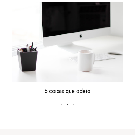
Friday, i'm in love #16
5 coisas que odeio
vale tudo.