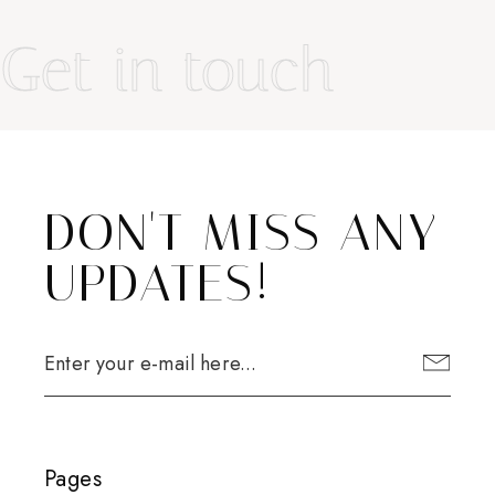
Get in touch
DON'T MISS ANY
UPDATES!
Pages