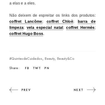
a elas e a eles.
Não deixem de espreitar os links dos produtos:
coffret Lancôme
;
coffret Chloè
;
barra de
limpeza
;
vela especial natal
;
coffret Hermès
;
coffret Hugo Boss
.
#QuintasdeCuidados
,
Beauty
,
Beauty&Co
Share:
FB
TWT
PN
PREV
NEXT