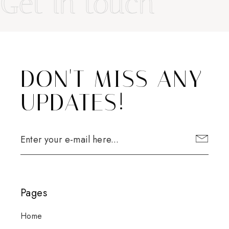
Get in touch
DON'T MISS ANY
UPDATES!
Pages
Home