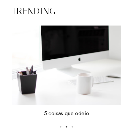
TRENDING
Friday, i'm in love #16
5 coisas que odeio
vale tudo.