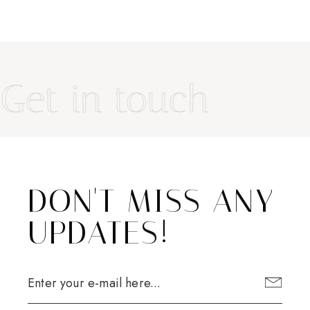
Get in touch
DON'T MISS ANY
UPDATES!