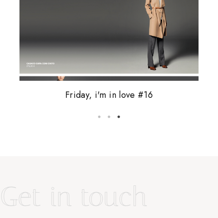
Friday, i'm in love #16
5 coisas que odeio
vale tudo.
Get in touch