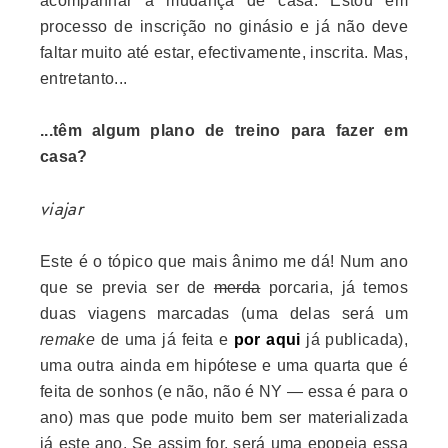
acompanhar a mudança de casa. Estou em
processo de inscrição no ginásio e já não deve
faltar muito até estar, efectivamente, inscrita. Mas,
entretanto...
...têm algum plano de treino para fazer em
casa?
viajar
Este é o tópico que mais ânimo me dá! Num ano
que se previa ser de
merda
porcaria, já temos
duas viagens marcadas (uma delas será um
remake
de uma já feita e
por aqui
já publicada),
uma outra ainda em hipótese e uma quarta que é
feita de sonhos (e não, não é NY — essa é para o
ano) mas que pode muito bem ser materializada
já este ano
. Se assim for, será uma epopeia essa