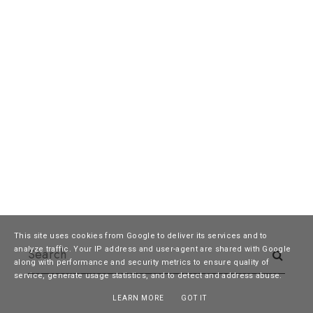
This site uses cookies from Google to deliver its services and to
analyze traffic. Your IP address and user-agent are shared with Google
along with performance and security metrics to ensure quality of
service, generate usage statistics, and to detect and address abuse.
LEARN MORE
GOT IT