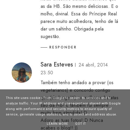
as da HB. São mesmo deliciosas. E o
molho, divinal. Essa do Príncipe Real
parece muito acolhedora, tenho de lá
dar um saltinho. Obrigada pela
sugestão.
RESPONDER
Sara Esteves
24 abril, 2014
23:50
Também tenho andado a provar (os
vegetarianos) e concordo contigo
que (de longe!!!) as melhores batatas
This site uses cookies from Google to deliver its services and to
analyze traffic. Your IP address and user-agent are shared with Google
são da HB! E também fui sempre
along with performance and security metrics to ensure quality of
muito bem atendida!:D
service, generate usage statistics, and to detect and address abuse.
Adoro as tuas fotos!:D Nunca
LEARN MORE
GOT IT
acabes o blog!!:))