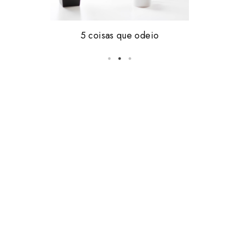
Friday, i'm in love #16
5 coisas que odeio
vale tudo.