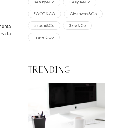
Beauty&Co
Design&Co
FOOD&CO
Giveaway&Co
Lisbon&Co
Sara&Co
menta
gs
da
Travel&Co
TRENDING