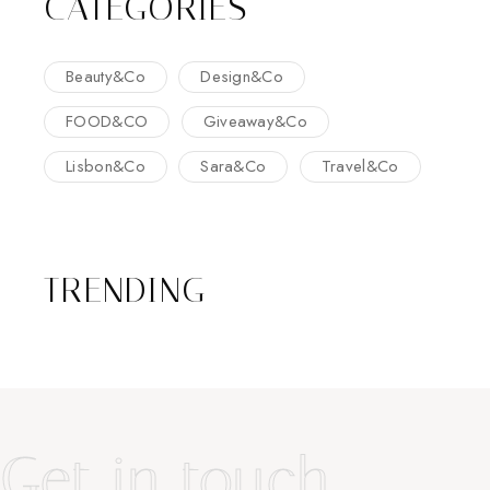
CATEGORIES
Beauty&Co
Design&Co
FOOD&CO
Giveaway&Co
Lisbon&Co
Sara&Co
Travel&Co
TRENDING
Get in touch