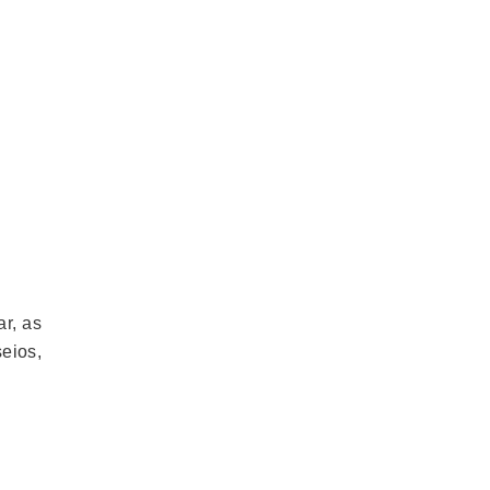
r, as
eios,