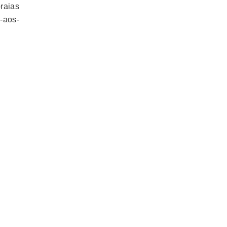
raias
-aos-