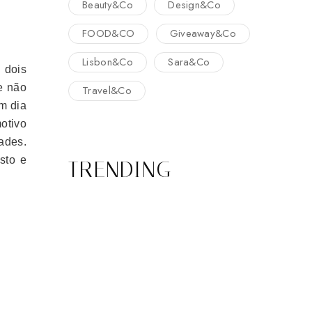
Beauty&Co
Design&Co
FOOD&CO
Giveaway&Co
Lisbon&Co
Sara&Co
 dois
e não
Travel&Co
m dia
otivo
ades.
sto e
TRENDING