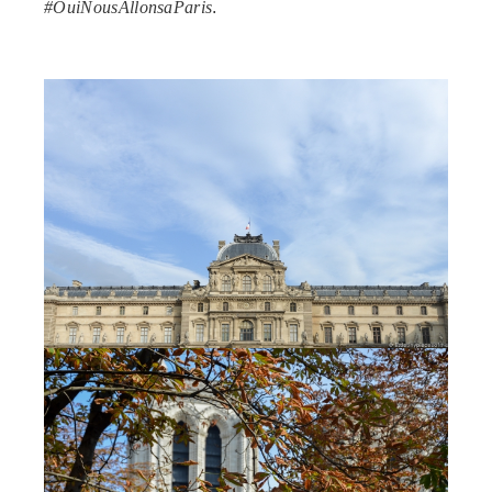
#OuiNousAllonsaParis
.