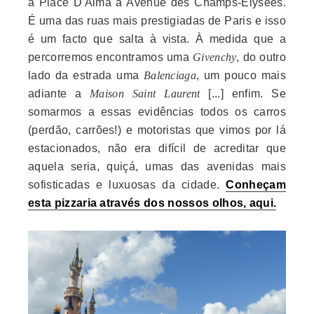
a Place D'Alma à Avenue des Champs-Elysées.
É uma das ruas mais prestigiadas de Paris e isso
é um facto que salta à vista. À medida que a
percorremos encontramos uma
Givenchy
, do outro
lado da estrada uma
Balenciaga
, um pouco mais
adiante a
Maison Saint Laurent
[...] enfim. Se
somarmos a essas evidências todos os carros
(perdão, carrões!) e motoristas que vimos por lá
estacionados, não era difícil de acreditar que
aquela seria, quiçá, umas das avenidas mais
sofisticadas e luxuosas da cidade.
Conheçam
esta pizzaria através dos nossos olhos, aqui.