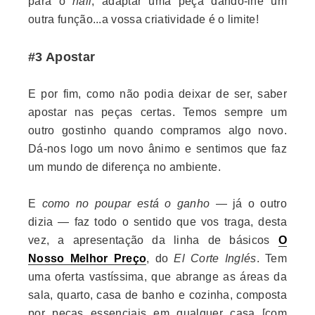
para o
hall
, adaptar uma peça dando-lhe um
outra função...a vossa criatividade é o limite!
#3 Apostar
E por fim, como não podia deixar de ser, saber
apostar nas peças certas. Temos sempre um
outro gostinho quando compramos algo novo.
Dá-nos logo um novo ânimo e sentimos que faz
um mundo de diferença no ambiente.
E
como no poupar está o ganho
— já o outro
dizia — faz todo o sentido que vos traga, desta
vez, a apresentação da linha de básicos
O
Nosso Melhor Preço
, do
El Corte Inglés
. Tem
uma oferta vastíssima, que abrange as áreas da
sala, quarto, casa de banho e cozinha, composta
por peças essenciais em qualquer casa [com