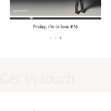
Friday, i'm in love #16
5 coisas que odeio
vale tudo.
Get in touch