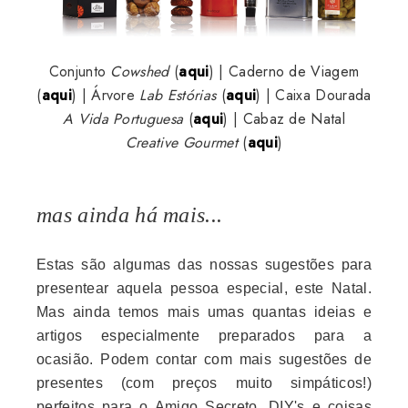
Conjunto
Cowshed
(
aqui
) | Caderno de Viagem
(
aqui
) | Árvore
Lab Estórias
(
aqui
) | Caixa Dourada
A Vida Portuguesa
(
aqui
) | Cabaz de Natal
Creative Gourmet
(
aqui
)
mas ainda há mais...
Estas são algumas das nossas sugestões para
presentear aquela pessoa especial, este Natal.
Mas ainda temos mais umas quantas ideias e
artigos especialmente preparados para a
ocasião. Podem contar com mais sugestões de
presentes (com preços muito simpáticos!)
perfeitos para o Amigo Secreto, DIY's e coisas