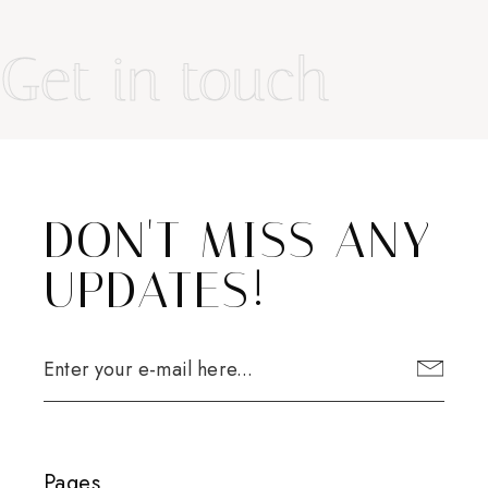
Get in touch
DON'T MISS ANY
UPDATES!
Pages