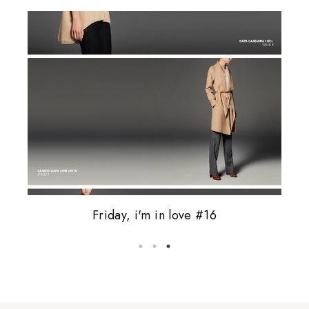
Friday, i'm in love #16
5 coisas que odeio
vale tudo.