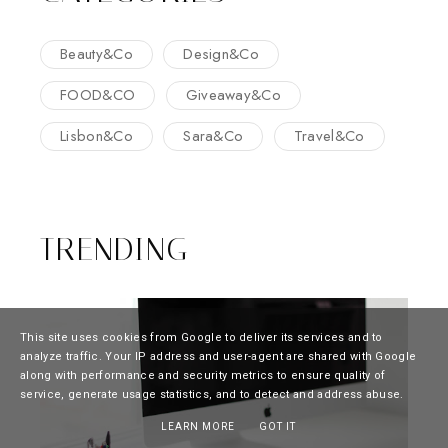
Beauty&Co
Design&Co
FOOD&CO
Giveaway&Co
Lisbon&Co
Sara&Co
Travel&Co
TRENDING
This site uses cookies from Google to deliver its services and to
analyze traffic. Your IP address and user-agent are shared with Google
along with performance and security metrics to ensure quality of
service, generate usage statistics, and to detect and address abuse.
LEARN MORE
GOT IT