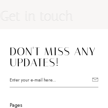
Get in touch
DON'T MISS ANY
UPDATES!
Pages