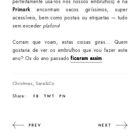
perfeitamente usá-los nos nossos embrulhos) e na
Primark
encontram sacos giríssimos, super
acessíveis, bem como postais ou etiquetas — tudo
sem exceder
plafons
!
Corram que voam, estas coisas giras... Quem
gostaria de ver os embrulhos que vou fazer este
ano? Os do ano passado
ficaram assim
.
Christmas
,
Sara&Co
Share:
FB
TWT
PN
PREV
NEXT