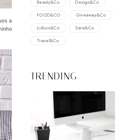
Beauty&Co
Design&Co
FOOD&CO
Giveaway&Co
vos a
Lisbon&Co
Sara&Co
minho
Travel&Co
TRENDING