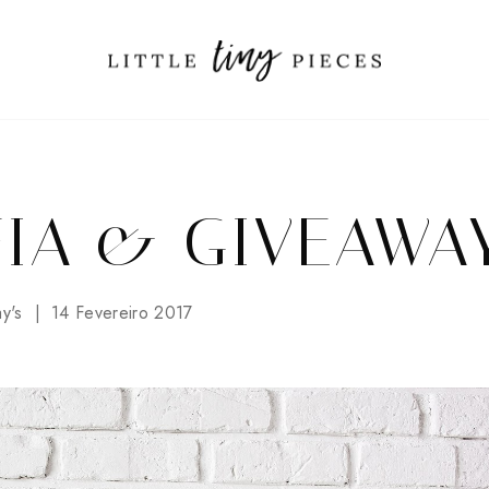
IA & GIVEAWA
y's
14 Fevereiro 2017