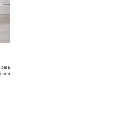
 para
agram