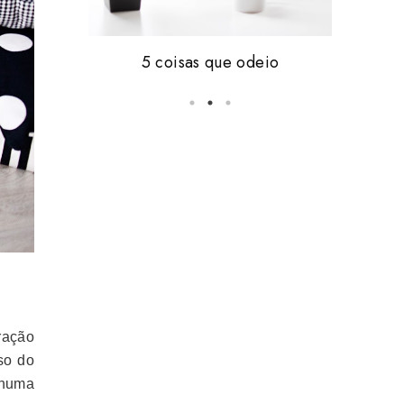
Friday, i'm in love #16
5 coisas que odeio
vale tudo.
ração
so do
 numa