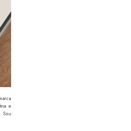
marca
ina e
a. Sou