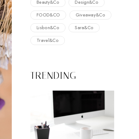
Beauty&Co
Design&Co
FOOD&CO
Giveaway&Co
Lisbon&Co
Sara&Co
Travel&Co
TRENDING