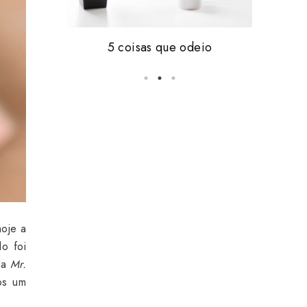
Friday, i'm in love #16
5 coisas que odeio
vale tudo.
hoje a
o foi
da
Mr.
os um