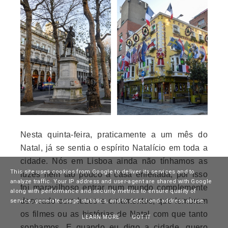
Nesta quinta-feira, praticamente a um mês do
Natal, já se sentia o espírito Natalício em toda a
cidade
. Nós em Lisboa ainda não tínhamos as
This site uses cookies from Google to deliver its services and to
luzes nem tão pouco a casa enfeitada, por isso
analyze traffic. Your IP address and user-agent are shared with Google
foi maravilhoso entrar num mundo complemente
along with performance and security metrics to ensure quality of
decorado com luzes e ornamentos, que lembram
service, generate usage statistics, and to detect and address abuse.
os filmes ou as histórias de Natal com que tanto
LEARN MORE
GOT IT
sonhamos. E quando eu digo a cidade, quero